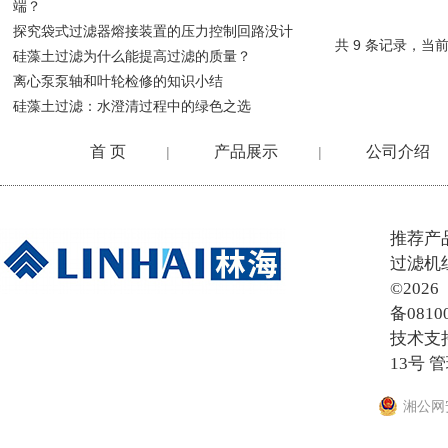
端？
探究袋式过滤器熔接装置的压力控制回路没计
共 9 条记录，当前
硅藻土过滤为什么能提高过滤的质量？
离心泵泵轴和叶轮检修的知识小结
硅藻土过滤：水澄清过程中的绿色之选
首 页
产品展示
公司介绍
|
|
在线留言
推荐产
过滤机
©20
备0810
技术支
13号
管
湘公网安