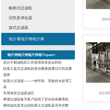
板框式过滤机
活性炭净化器
阴阳
袋式过滤器
锟介看锟斤拷锟斤拷
锟斤拷锟斤拷锟斤拷锟?/span>
高分子精滤机的工作原理原来是这样的
硅藻土盘式过滤机的直径要根据通过它的流量
选择
硅藻土过滤器——一种环保、高效的水处理工
具
常用保安过滤器滤芯
混合阴
啤酒过滤设备为客户提供了安全的杀菌系统
拥有如此多优点的硅藻土过滤机是否存在弊