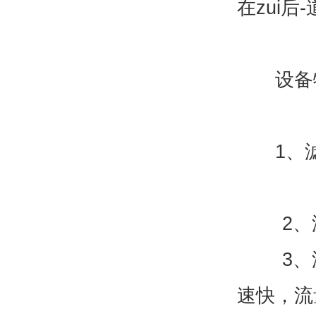
在zui
设备
1、滤
2、滤
3、滤膜
速快，流