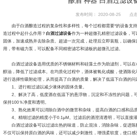
酿酒“神器”白酒过滤设
发布时间： 2020-08-25 点击
由于白酒酿造过程的复杂性和多样性，每个过程都需要*的设备支持
造过程中起什么作用？
白酒过滤设备
作为一种超微孔精密过滤设备，可
固体，加速成熟并去除杂质。超滤一次完成，处理后立即装瓶，以确保
用，带有磁力泵，可以配备不同精密滤芯和滤板的超微孔过滤。
白酒过滤设备选用优质的不锈钢材料和硅藻土作为助滤剂，可以在各
醇油，降低了过滤成本。在均质化过程中，酒体被氧化成酸，使酒陈化
进行选择性吸附处理，从而提高了白酒的质量，解决了低温下白酒的问
1、进行粗过滤以减少液体的固体含量。
2、解决了高，低度酒在低温下的悬浮物，沉淀和不冻性的问题，可以
保持100％净度和透明。
3、熟化效果可以消除白酒中的微苦和杂味，提高白酒的口感和品
4、精细过滤的精度小于0.1μM。过滤后的酒澄清透明，可以直接
白酒过滤设备可以过滤出热的味道，防止混浊，消除杂味，促进陈酿
不仅可以保持原白酒的风味，还可以减少刺激性，增强柔软度，使口感