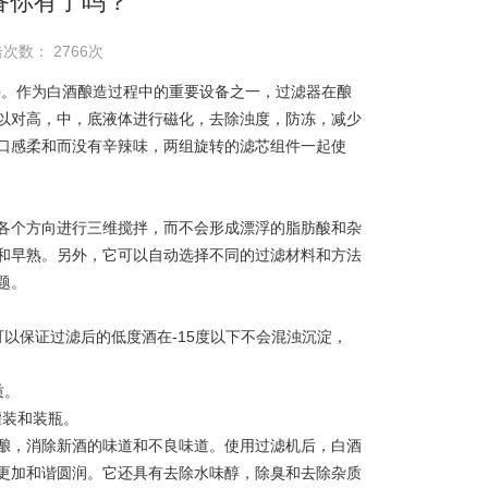
备你有了吗？
次数： 2766次
。作为白酒酿造过程中的重要设备之一，过滤器在酿
以对高，中，底液体进行磁化，去除浊度，防冻，减少
口感柔和而没有辛辣味，两组旋转的滤芯组件一起使
个方向进行三维搅拌，而不会形成漂浮的脂肪酸和杂
和早熟。另外，它可以自动选择不同的过滤材料和方法
题。
保证过滤后的低度酒在-15度以下不会混浊沉淀，
质。
灌装和装瓶。
，消除新酒的味道和不良味道。使用过滤机后，白酒
更加和谐圆润。它还具有去除水味醇，除臭和去除杂质