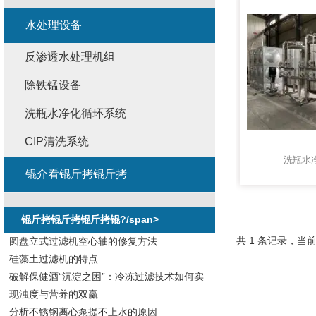
水处理设备
反渗透水处理机组
除铁锰设备
洗瓶水净化循环系统
CIP清洗系统
洗瓶水
锟介看锟斤拷锟斤拷
锟斤拷锟斤拷锟斤拷锟?/span>
共 1 条记录，当前
圆盘立式过滤机空心轴的修复方法
硅藻土过滤机的特点
破解保健酒“沉淀之困”：冷冻过滤技术如何实
现浊度与营养的双赢
分析不锈钢离心泵提不上水的原因