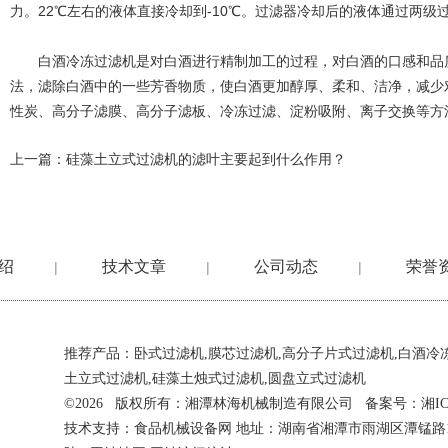
力。22℃左右的液体直接冷却到-10℃。过滤器冷却后的液体通过两级
白酒冷冻过滤机是对白酒进行精制加工的过程，对白酒的口感和品质
法，滤除白酒中的一些芳香物质，使白酒更加醇厚、柔和、洁净，减少
性炭、高分子滤膜、高分子滤板、冷冻过滤、淀粉吸附、离子交换等方
上一篇：
硅藻土立式过滤机的滤叶主要起到什么作用？
绍
技术文章
公司动态
荣誉
|
|
|
推荐产品：
卧式过滤机
,
膜芯过滤机
,
高分子片式过滤机
,
白酒冷
土立式过滤机
,
硅藻土烛式过滤机
,
圆盘立式过滤机
©2026 版权所有：湘潭林海机械制造有限公司 备案号：
湘IC
技术支持：
食品机械设备网
地址：湖南省湘潭市雨湖区潭锰路