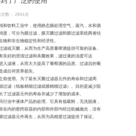
得到了广泛的使用
次数： 2841次
和饮料工业中，使用静态膜处理空气，蒸汽，水和酒
精度，可分为膜过滤，膜灭菌过滤和膜过滤系统两者结
生物和非生物稳定性和经济性。
滤或灭菌，从而为生产高质量啤酒提供可靠的设备。
有良好的澄清过滤和杀菌效果，滤过液的浊度可达
留物进入滤液，从而大大提高了葡萄酒的品质。过滤后的葡
造成任何营养损失。
前使用。为了延长灭菌过滤器元件的寿命和过滤周
细过滤（纸板精细过滤或膜精细过滤）。目的是减少阻
长了过滤器元件的寿命并减少了增加的成本。
行业中液体产品的处理。它具有低吸附，无洗脱液，
等在内的密闭容器的内部和外部均经过机械抛光，没有
膜过滤器元件再生，从而为高精度过滤提供了保证。