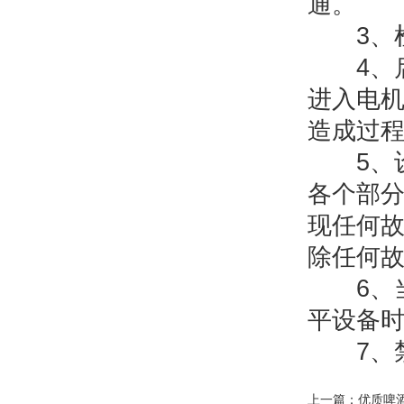
通。
3、检
4、启
进入电
造成过
5、设
各个部
现任何
除任何
6、当
平设备
7、禁
上一篇：
优质啤