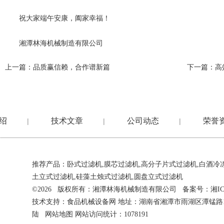
祝大家端午安康，阖家幸福！
湘潭林海机械制造有限公司
上一篇：
品质赢信赖，合作谱新篇
下一篇：
高
绍
技术文章
公司动态
荣誉
|
|
|
推荐产品：
卧式过滤机
,
膜芯过滤机
,
高分子片式过滤机
,
白酒冷
土立式过滤机
,
硅藻土烛式过滤机
,
圆盘立式过滤机
©2026 版权所有：湘潭林海机械制造有限公司 备案号：
湘IC
技术支持：
食品机械设备网
地址：湖南省湘潭市雨湖区潭锰路
陆
网站地图
网站访问统计：1078191