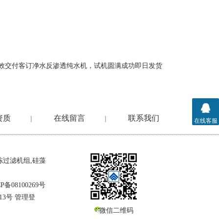
效交付客订净水反渗透纯水机，试机圆满成功即日发货
资质
在线留言
联系我们
|
|
在线客服
冻过滤机组
,
硅藻
P备08100269号
13号
管理登
微信二维码