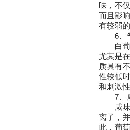
味，不
而且影响
有较弱
6、
白葡萄
尤其是
质具有
性较低
和刺激
7、
咸味通
离子，
此，葡