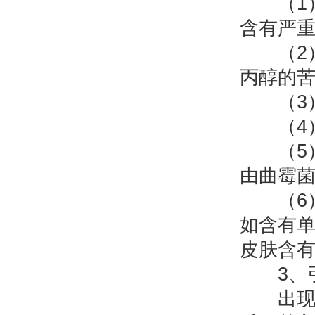
（1）
含有严
（2）
丙醇的
（3）
（4）
（5）
由曲霉
（6）
如含有
皮肤含
3、引
出现涩