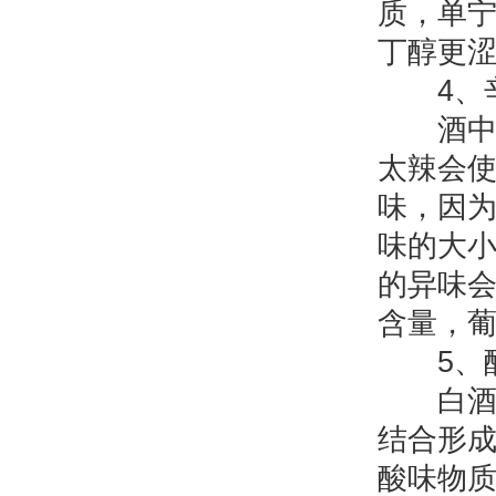
质，单
丁醇更
4、辛
酒中难
太辣会
味，因
味的大
的异味
含量，
5、
白酒必
结合形
酸味物