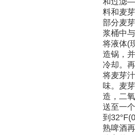
和过滤
料和麦
部分麦
浆桶中与
将液体(
造锅，
冷却。
将麦芽
味。麦芽
造，二
送至一
到32°
熟啤酒