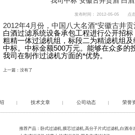
我司中标“安徽古井贡酒”白
发布时间： 2012-05-05 点击
2012年4月份，中国八大名酒“安徽古井
白酒过滤系统设备承包工程进行公开招标
粗精一体过滤机组，标段二为精滤机组及
中标。中标金额500万元。能够在众多的
我司在制作过滤机方面的*优势。
上一篇：没有了
绍
技术文章
公司动态
荣誉
|
|
|
推荐产品：
卧式过滤机
,
膜芯过滤机
,
高分子片式过滤机
,
白酒冷