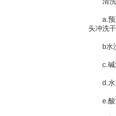
清洗程
a.预
头冲洗
b水洗：
c.碱洗
d.水洗：
e.酸洗