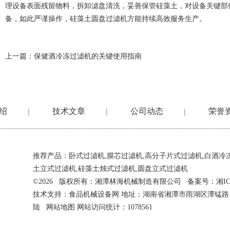
理设备表面残留物料，拆卸滤盘清洗，妥善保管硅藻土，对设备关键部
备，如此严谨操作，硅藻土圆盘过滤机方能持续高效服务生产。
上一篇：
保健酒冷冻过滤机的关键使用指南
绍
技术文章
公司动态
荣誉
|
|
|
推荐产品：
卧式过滤机
,
膜芯过滤机
,
高分子片式过滤机
,
白酒冷
土立式过滤机
,
硅藻土烛式过滤机
,
圆盘立式过滤机
©2026 版权所有：湘潭林海机械制造有限公司 备案号：
湘IC
技术支持：
食品机械设备网
地址：湖南省湘潭市雨湖区潭锰路
陆
网站地图
网站访问统计：1078561