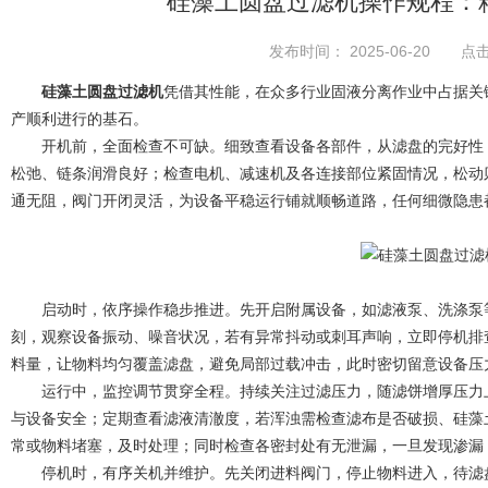
硅藻土圆盘过滤机操作规程：
发布时间： 2025-06-20 点击
硅藻土圆盘过滤机
凭借其性能，在众多行业固液分离作业中占据关
产顺利进行的基石。
开机前，全面检查不可缺。细致查看设备各部件，从滤盘的完好性，
松弛、链条润滑良好；检查电机、减速机及各连接部位紧固情况，松动
通无阻，阀门开闭灵活，为设备平稳运行铺就顺畅道路，任何细微隐患
启动时，依序操作稳步推进。先开启附属设备，如滤液泵、洗涤泵等
刻，观察设备振动、噪音状况，若有异常抖动或刺耳声响，立即停机排
料量，让物料均匀覆盖滤盘，避免局部过载冲击，此时密切留意设备压
运行中，监控调节贯穿全程。持续关注过滤压力，随滤饼增厚压力上
与设备安全；定期查看滤液清澈度，若浑浊需检查滤布是否破损、硅藻
常或物料堵塞，及时处理；同时检查各密封处有无泄漏，一旦发现渗漏
停机时，有序关机并维护。先关闭进料阀门，停止物料进入，待滤盘