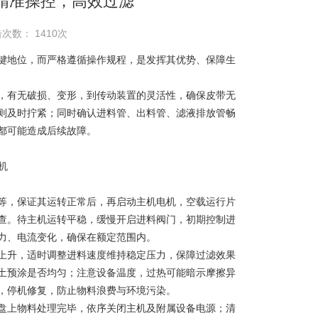
精准操控，高效过滤
次数： 1410次
键地位，而严格遵循操作规程，是发挥其优势、保障生
有无破损、变形，到传动装置的灵活性，确保皮带无
则及时拧紧；同时确认进料管、出料管、滤液排放管畅
都可能造成后续故障。
，保证其运转正常后，再启动主机电机，空载运行片
查。待主机运转平稳，缓慢开启进料阀门，初期控制进
力、电流变化，确保在额定范围内。
升，适时调整进料速度维持稳定压力，保障过滤效果
土预涂是否均匀；注意设备温度，过热可能暗示摩擦异
，停机修复，防止物料浪费与环境污染。
上物料处理完毕，依序关闭主机及附属设备电源；清