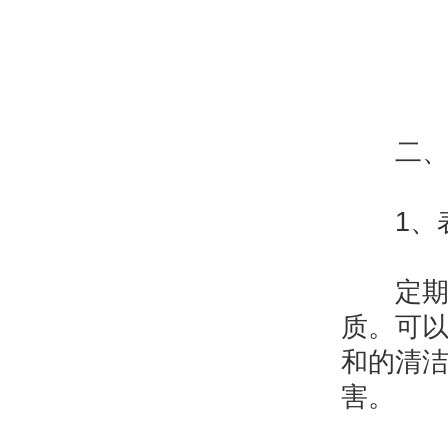
二、
1、表
定期清
质。可
和的清
害。