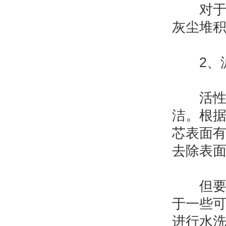
对于设
灰尘堆
2、滤
活性炭
洁。根
芯表面
去除表
但要注
于一些
进行水