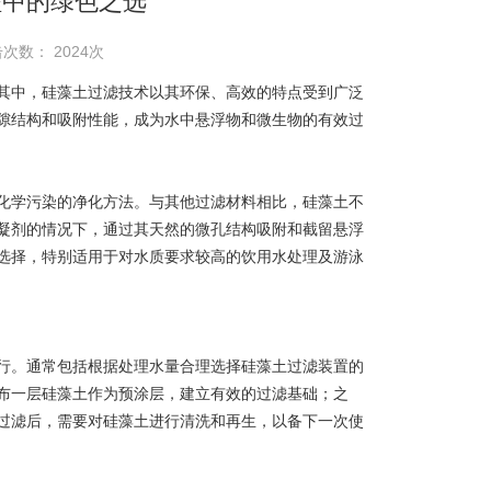
程中的绿色之选
次数： 2024次
中，硅藻土过滤技术以其环保、高效的特点受到广泛
隙结构和吸附性能，成为水中悬浮物和微生物的有效过
化学污染的净化方法。与其他过滤材料相比，硅藻土不
凝剂的情况下，通过其天然的微孔结构吸附和截留悬浮
选择，特别适用于对水质要求较高的饮用水处理及游泳
。通常包括根据处理水量合理选择硅藻土过滤装置的
布一层硅藻土作为预涂层，建立有效的过滤基础；之
过滤后，需要对硅藻土进行清洗和再生，以备下一次使