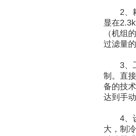
2、耗
显在2.3
（机组
过滤量
3、工
制。直接
备的技
达到手
4、设
大，制