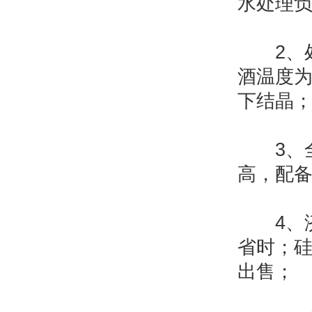
水处理
2、处
酒温度为
下结晶
3、全
高，配备
4、济
省时；
出售；