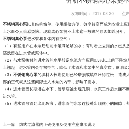
分析不锈钢离心泵提
发布时间： 2017-03-30 点击
不锈钢离心泵
以其结构简单、使用维修方便、效率较高而成为农业上应用
上水而令人倍感烦恼。现就离心泵提不上水这一故障的原因加以分析。
不锈钢离心泵
进水管和泵体内有空气：
（1）有些用户在水泵启动前未灌满足够的水；有时看上去灌的水已从
还残留在进水管或泵体中。
（2）与水泵接触的进水管的水平段逆水流方向应用0.5%以上的下降坡
上翘起，进水管内会存留空气，降低了水管和水泵中的真空度，影响吸
（3）
不锈钢离心泵
的填料因长期使用已经磨损或填料压得过松，造成
部的空气就从这些间隙进入水泵的内部，影响了提水。
（4）进水管因长期潜在水下，管壁腐蚀出现孔洞，水泵工作后水面不
进水管。
（5）进水管弯管处出现裂痕，进水管与水泵连接处出现微小的间隙，
上一篇：
烛式过滤器的正确使用及使用注意事项说明