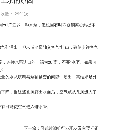
不上水的原因
次数： 2991次
zui广泛的一种水泵，但也因有时不锈钢离心泵提不
放气孔溢出，但未转动泵轴交空气*排出，致使少许空气
度，连接水泵进口的一端为zui高，不要*水平。如果向
水
大量的水从填料与泵轴轴套的间隙中喷出，其结果是外
断下降，当这些孔洞露出水面后，空气就从孔洞进入了
都有可能使空气进入进水管。
下一篇：
卧式过滤机行业现状及主要问题