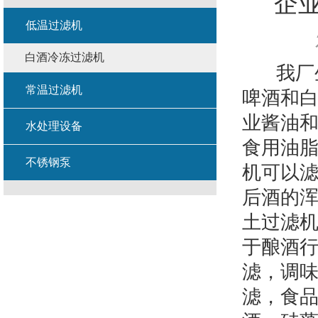
企
低温过滤机
白酒冷冻过滤机
我厂生
常温过滤机
啤酒和
业酱油
水处理设备
食用油
不锈钢泵
机可以
后酒的浑
土过滤
于酿酒
滤，调
滤，食