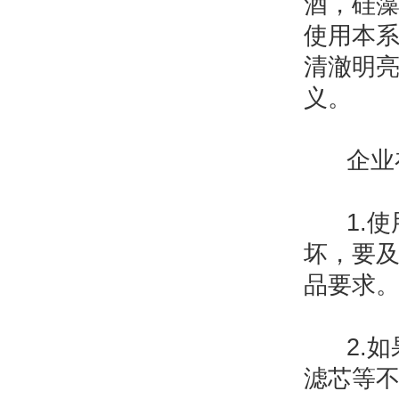
酒，硅
使用本系
清澈明
义。
企业
1.使
坏，要
品要求
2.如
滤芯等