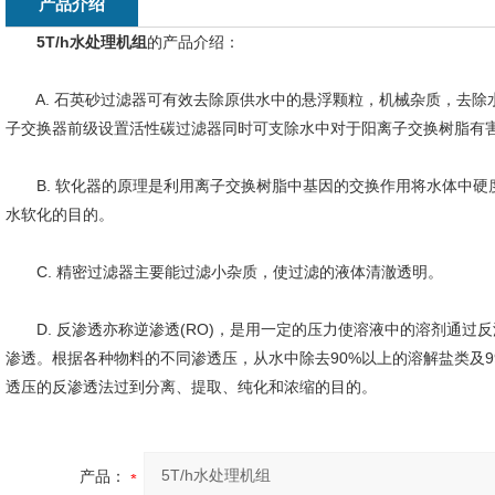
产品介绍
5T/h水处理机组
的产品介绍：
A. 石英砂过滤器可有效去除原供水中的悬浮颗粒，机械杂质，去除
子交换器前级设置活性碳过滤器同时可支除水中对于阳离子交换树脂有
B. 软化器的原理是利用离子交换树脂中基因的交换作用将水体中硬度成
水软化的目的。
C. 精密过滤器主要能过滤小杂质，使过滤的液体清澈透明。
D. 反渗透亦称逆渗透(RO)，是用一定的压力使溶液中的溶剂通过
渗透。根据各种物料的不同渗透压，从水中除去90%以上的溶解盐类及
透压的反渗透法过到分离、提取、纯化和浓缩的目的。
产品：