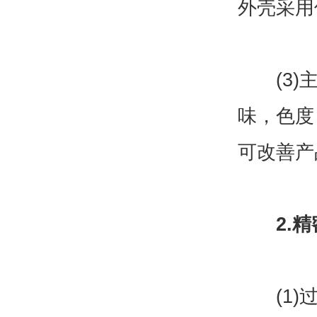
外壳采用
(3)主
味，色度
可改善产
2.
(1)过