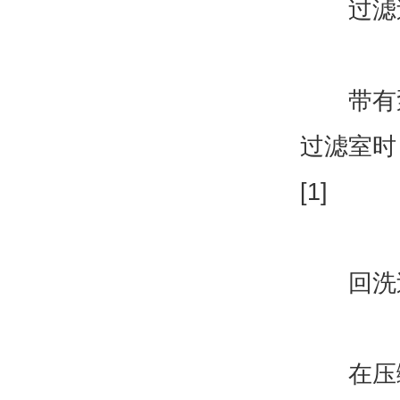
过滤
带有泵里
过滤室时
[1]
回洗
在压缩