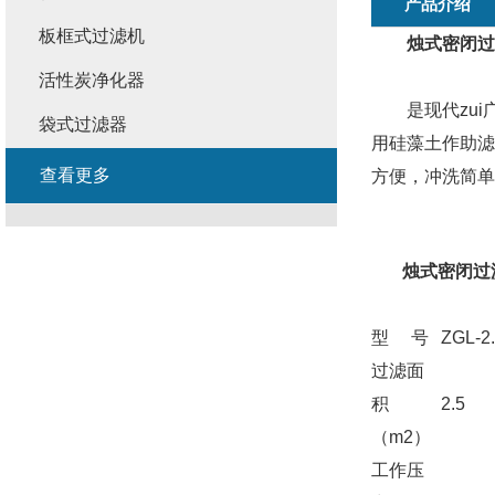
产品介绍
板框式过滤机
烛式密闭过
活性炭净化器
是现代zui
袋式过滤器
用硅藻土作助滤
查看更多
方便，冲洗简单
烛式密闭过
型 号
ZGL-2
过滤面
积
2.5
（m2）
工作压