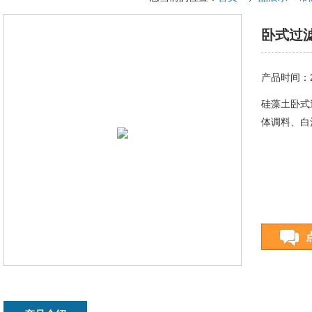
卧式过
产品时间：20
硅藻土卧式
体调料、白