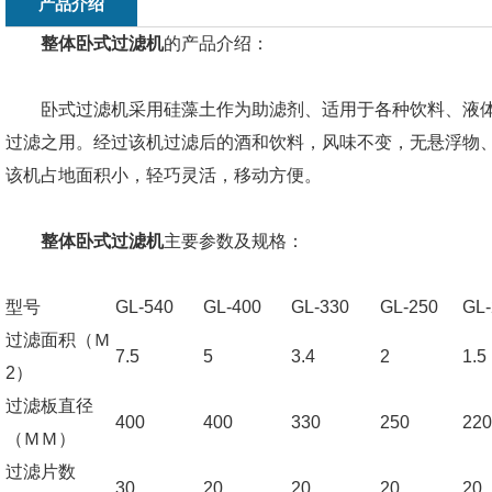
产品介绍
整体卧式过滤机
的产品介绍：
卧式过滤机采用硅藻土作为助滤剂、适用于各种饮料、液体
过滤之用。经过该机过滤后的酒和饮料，风味不变，无悬浮物
该机占地面积小，轻巧灵活，移动方便。
整体卧式过滤机
主要参数及规格：
型号
GL-540
GL-400
GL-330
GL-250
GL-
过滤面积（Ｍ
7.5
5
3.4
2
1.5
2）
过滤板直径
400
400
330
250
220
（ＭＭ）
过滤片数
30
20
20
20
20