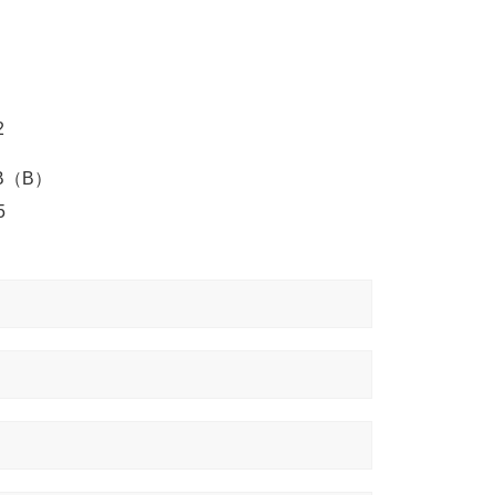
2
B（B）
5