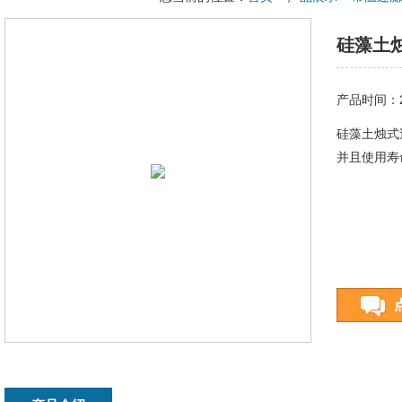
硅藻土
产品时间：20
硅藻土烛式
并且使用寿